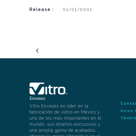
Release :
01/01/0001
Conta
Vitro Envases es líder en la
Aviso 
fabricación de vidrio en México y
uno de los más importantes en el
Términ
mundo, sus diseños exclusivos y
una amplia gama de acabados,