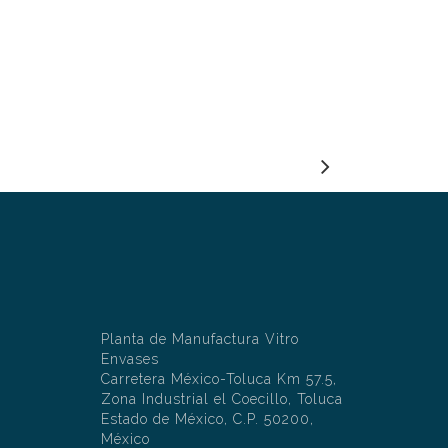
Planta de Manufactura Vitro
Envases
Carretera México-Toluca Km 57.5,
Zona Industrial el Coecillo, Toluca
Estado de México, C.P. 50200,
México