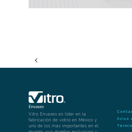
Conta
Vitro Envases es líder en la
Aviso 
fabricación de vidrio en México y
uno de los más importantes en el
Términ
mundo, sus diseños exclusivos y