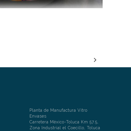
Planta de Manufactura Vitro
Envases
Carretera México-Toluca Km 57.5,
Zona Industrial el Coecillo, Toluca